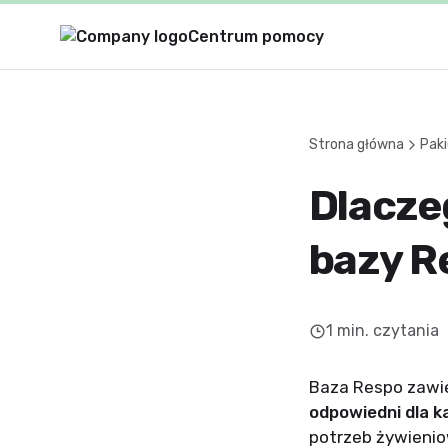
Centrum pomocy
Strona główna
Paki
Dlacze
bazy R
1
min. czytania
Baza Respo zawie
odpowiedni dla k
potrzeb żywienio