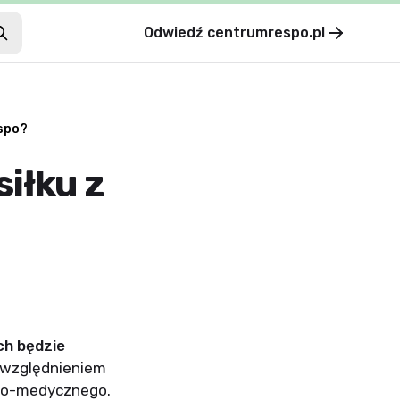
Odwiedź
centrumrespo.pl
espo?
iłku z
ch będzie
 uwzględnieniem
owo-medycznego.