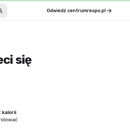
Odwiedź
centrumrespo.pl
ci się
kalorii
rolować