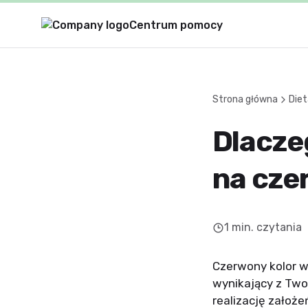
Centrum pomocy
Strona główna
Diet
Dlaczeg
na cze
1
min. czytania
Czerwony kolor w
wynikający z Two
realizację założeń