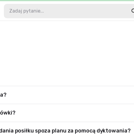
ia?
dówki?
dodania posiłku spoza planu za pomocą dyktowania?